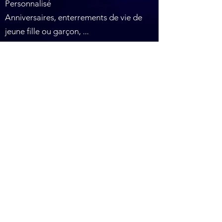
Personnalisé
Anniversaires, enterrements de vie de
jeune fille ou garçon, ...
Allant d'une simple partie au No limit.
Plusieurs formules sont envisageables,
avec ou sans traiteur, privatisation
entière ou partielle du Laser Game, avec
ou sans le Club84 pour dancer jusqu'aux
petites heures.
Adresse
:
Houtweg 26-36, 1140 Evere |
Téléphone
: +32
470 54 49 11
© 2022
NYApocalypse Laser Tag Arena